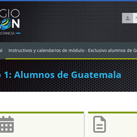
Nombr
de
usuari
al
Instructivos y calendarios de módulo - Exclusivo alumnos de 
 1: Alumnos de Guatemala
es