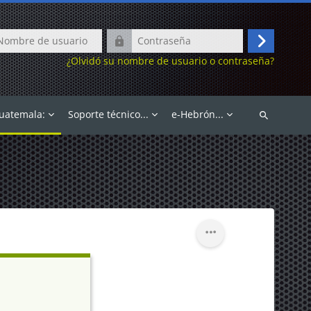
e
Contraseña
Acceder
¿Olvidó su nombre de usuario o contraseña?
o
Guatemala:
Soporte técnico...
e-Hebrón...
Buscar
cursos