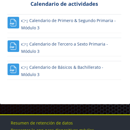
Calendario de actividades
👉↨ Calendario de Primero & Segundo Primaria -
Módulo 3
👉↨ Calendario de Tercero a Sexto Primaria -
Módulo 3
👉↨ Calendario de Básicos & Bachillerato -
Módulo 3
Bloques
Bloques
Bloques
Bloques
Bloques
Resumen de retención de datos