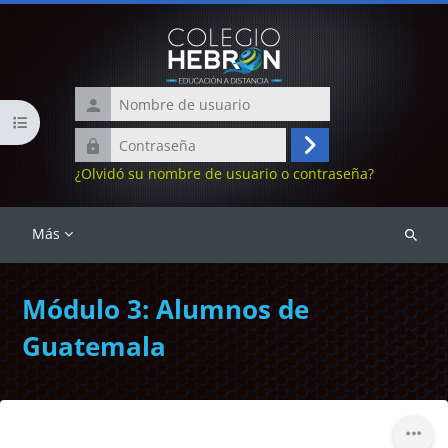
Salta al contenido principal
Nombre
Abrir índice del curso
de
Contraseña
usuario
Acceder
¿Olvidó su nombre de usuario o contraseña?
Más
Buscar
cursos
Módulo 3: Alumnos de
Guatemala
Bloques